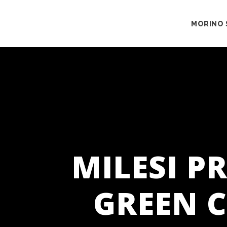
MORINO 
MILESI P
GREEN C