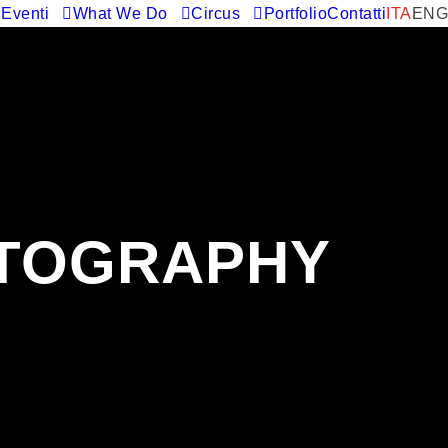
Eventi
What We Do
Circus
Portfolio
Contatti
ITA
ENG
OTOGRAPHY