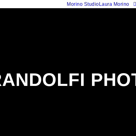
Morino Studio
Laura Morino
RANDOLFI PH