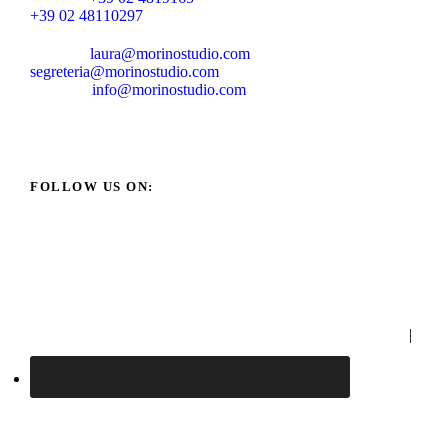
+39 02 48110297
laura@morinostudio.com
segreteria@morinostudio.com
info@morinostudio.com
FOLLOW US ON:
Pri
vac
y
Poli
cy
|
Coo
kie
Poli
cy